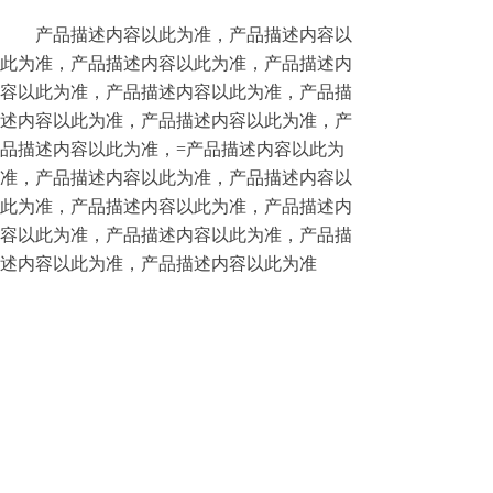
产品描述内容以此为准，产品描述内容以
此为准，产品描述内容以此为准，产品描述内
容以此为准，产品描述内容以此为准，产品描
述内容以此为准，产品描述内容以此为准，产
品描述内容以此为准，
=产品描述内容以此为
准，产品描述内容以此为准，产品描述内容以
此为准，产品描述内容以此为准，产品描述内
容以此为准，产品描述内容以此为准，产品描
述内容以此为准，产品描述内容以此为准
版权所有：上海铁发标准件有限公司
沪ICP备11007858号