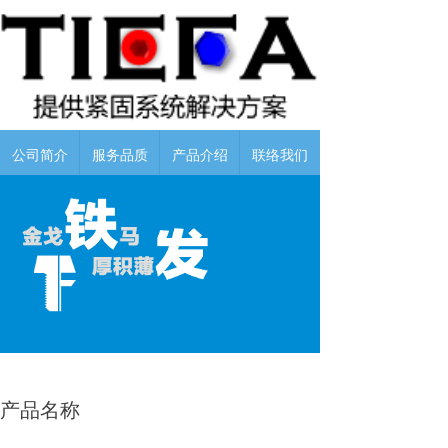
公司简介
服务品质
产品介绍
联络我们
产品名称