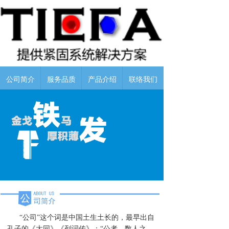
公司简介
服务品质
产品介绍
联络我们
“公司”这个词是中国土生土长的，最早出自
孔子的《大同》《列词传》：“公者，数人之